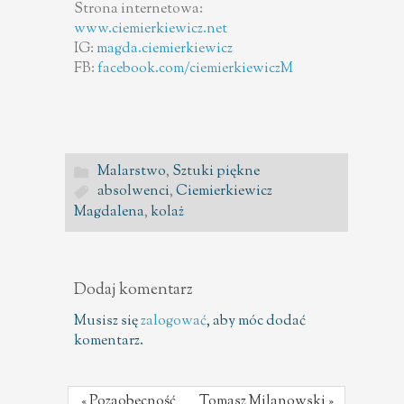
Strona internetowa:
www.ciemierkiewicz.net
IG:
magda.ciemierkiewicz
FB:
facebook.com/ciemierkiewiczM
Malarstwo
,
Sztuki piękne
absolwenci
,
Ciemierkiewicz
Magdalena
,
kolaż
Dodaj komentarz
Musisz się
zalogować
, aby móc dodać
komentarz.
« Pozaobecność
Tomasz Milanowski »