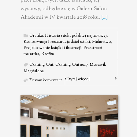
przez Zofię Nycz, także laureatkę tej
wystawy, odbędzie się w Galerii Salon
Akademii w IV kwartale 2018 roku.
[...]
Grafika
,
Historia sztuki polskiej najnowszej
,
Konserwacja i restauracja dzieł sztuki
,
Malarstwo
,
Projektowanie książki i ilustracji
,
Przestrzeń
malarska
,
Rzeźba
Coming Out
,
Coming Out 2017
,
Morawik
Magdalena
Czytaj więcej
Zostaw komentarz