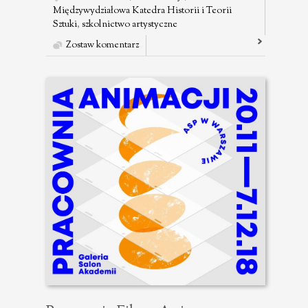
Międzywydziałowa Katedra Historii i Teorii
Sztuki
,
szkolnictwo artystyczne
Zostaw komentarz