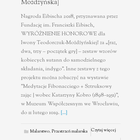
Możdżyńska]
Nagroda Eibischa 2018, przyznawana przez
Fundację im. Franciszki Eibisch,
WYRÓŻNIENIE HONOROWE dla
Iwony Teodorczuk-Możdżyńskiej! za „[raz,
dwa, trzy – początek gry] – zestaw wzorów
kobiecych sutann do samodzielnego
składania, indygo”. Inne zestawy z tego
projektu można zobaczyć na wystawie
"Medytacje Fibonacciego + Sztruksowy
zając | wobec Katarzyny Kobro (1898–1951)",
w Muzeum Współczesnym we Wrocławiu,
do 11 lutego 1019.
[...]
Czytaj więcej
Malarstwo
,
Przestrzeń malarska