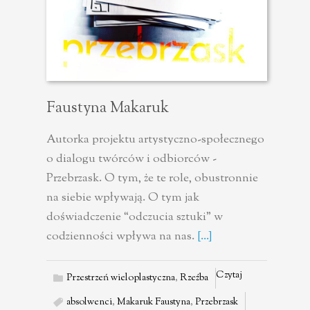
Faustyna Makaruk
Autorka projektu artystyczno-społecznego
o dialogu twórców i odbiorców -
Przebrzask. O tym, że te role, obustronnie
na siebie wpływają. O tym jak
doświadczenie “odczucia sztuki” w
codzienności wpływa na nas.
[...]
Czytaj
Przestrzeń wieloplastyczna
,
Rzeźba
absolwenci
,
Makaruk Faustyna
,
Przebrzask