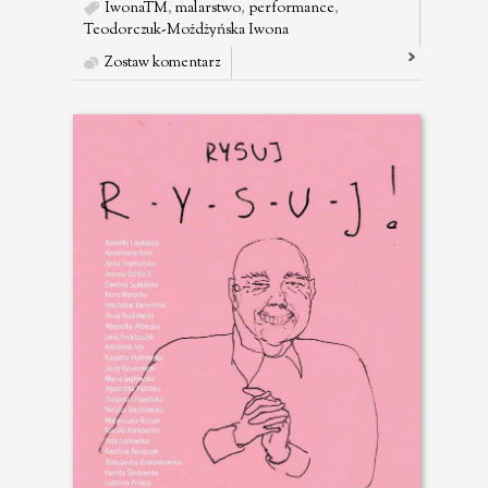
IwonaTM
,
malarstwo
,
performance
,
Teodorczuk-Możdżyńska Iwona
Zostaw komentarz