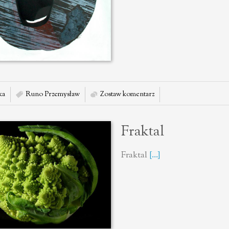
ka
Runo Przemysław
Zostaw komentarz
Fraktal
Fraktal
[...]