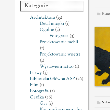
Kategorie
Histor
Architektura
(15)
Detal miejski
(1)
Ogólne
(3)
Fotografia
(3)
Projektowanie mebli
(1)
Projektowanie wnętrz
(1)
Wystawiennictwo
(1)
Barwy
(3)
Biblioteka Główna ASP
(26)
Film
(1)
Fotografia
(2)
Grafika
(26)
Malar
Gry
(1)
Komunikacja wizualna