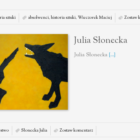
ia sztuki
absolwenci
,
historia sztuki
,
Wieczorek Maciej
Zostaw 
Julia Słonecka
Julia Słonecka
[...]
stwo
Słonecka Julia
Zostaw komentarz