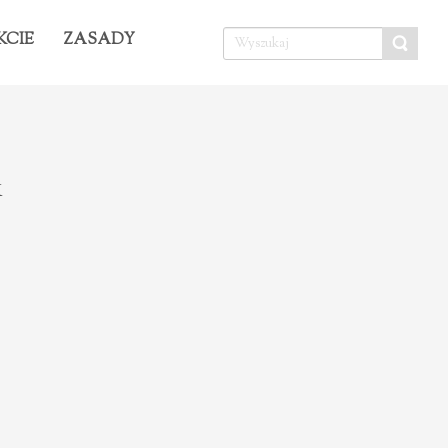
KCIE
ZASADY
k