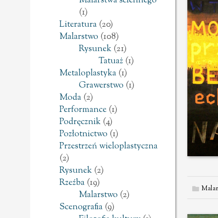
Malarstwa ściennego
(1)
Literatura
(20)
Malarstwo
(108)
Rysunek
(21)
Tatuaż
(1)
Metaloplastyka
(1)
Grawerstwo
(1)
Moda
(2)
Performance
(1)
Podręcznik
(4)
Pozłotnictwo
(1)
Przestrzeń wieloplastyczna
(2)
Rysunek
(2)
Rzeźba
(19)
Malar
Malarstwo
(2)
Scenografia
(9)