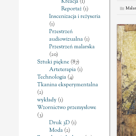
Kreacja
(1)
Reportaż
(1)
Malar
Inscenizacja i reżyseria
(1)
Przestrzeń
audiowizualna
(1)
Przestrzeń malarska
(20)
Sztuki piękne
(87)
Arteterapia
(1)
Technologia
(4)
Tkanina eksperymentalna
(2)
wykłady
(1)
Wzornictwo przemysłowe
(3)
Druk 3D
(1)
Moda
(2)