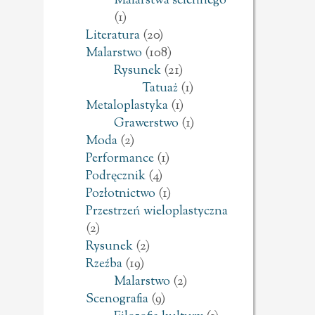
Malarstwa ściennego
(1)
Literatura
(20)
Malarstwo
(108)
Rysunek
(21)
Tatuaż
(1)
Metaloplastyka
(1)
Grawerstwo
(1)
Moda
(2)
Performance
(1)
Podręcznik
(4)
Pozłotnictwo
(1)
Przestrzeń wieloplastyczna
(2)
Rysunek
(2)
Rzeźba
(19)
Malarstwo
(2)
Scenografia
(9)