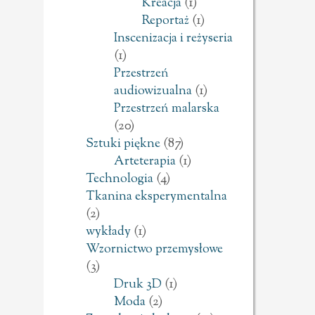
Kreacja
(1)
Reportaż
(1)
Inscenizacja i reżyseria
(1)
Przestrzeń
audiowizualna
(1)
Przestrzeń malarska
(20)
Sztuki piękne
(87)
Arteterapia
(1)
Technologia
(4)
Tkanina eksperymentalna
(2)
wykłady
(1)
Wzornictwo przemysłowe
(3)
Druk 3D
(1)
Moda
(2)