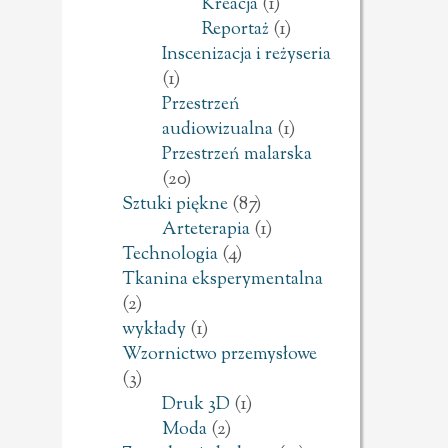
Kreacja
(1)
Reportaż
(1)
Inscenizacja i reżyseria
(1)
Przestrzeń
audiowizualna
(1)
Przestrzeń malarska
(20)
Sztuki piękne
(87)
Arteterapia
(1)
Technologia
(4)
Tkanina eksperymentalna
(2)
wykłady
(1)
Wzornictwo przemysłowe
(3)
Druk 3D
(1)
Moda
(2)