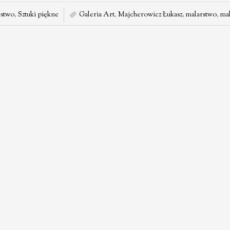
stwo
,
Sztuki piękne
Galeria Art
,
Majcherowicz Łukasz
,
malarstwo
,
mal