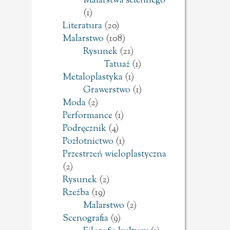
Malarstwa ściennego
(1)
Literatura
(20)
Malarstwo
(108)
Rysunek
(21)
Tatuaż
(1)
Metaloplastyka
(1)
Grawerstwo
(1)
Moda
(2)
Performance
(1)
Podręcznik
(4)
Pozłotnictwo
(1)
Przestrzeń wieloplastyczna
(2)
Rysunek
(2)
Rzeźba
(19)
Malarstwo
(2)
Scenografia
(9)