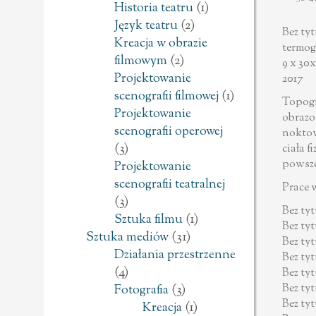
Historia teatru
(1)
Język teatru
(2)
Bez ty
Kreacja w obrazie
termo
filmowym
(2)
9 x 30
Projektowanie
2017
scenografii filmowej
(1)
Topogr
Projektowanie
obrazo
scenografii operowej
noktow
(3)
ciała 
powsze
Projektowanie
scenografii teatralnej
Prace 
(3)
Bez ty
Sztuka filmu
(1)
Bez ty
Sztuka mediów
(31)
Bez ty
Działania przestrzenne
Bez ty
(4)
Bez ty
Bez ty
Fotografia
(3)
Bez ty
Kreacja
(1)