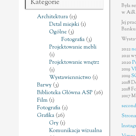
Kategorie
Była r
w AiR 
Architektura
(15)
Jej pr
Detal miejski
(1)
Banku 
Ogólne
(3)
Wysta
Fotografia
(3)
Projektowanie mebli
2022
no
(1)
2021 w
Projektowanie wnętrz
2020
P
2019
VI
(1)
2019
S
Wystawiennictwo
(1)
2018 D
Barwy
(3)
2018 F
Biblioteka Główna ASP
(26)
2017 M
Film
(1)
second
Fotografia
(2)
Grafika
(26)
Strona
Gry
(1)
Instag
Komunikacja wizualna