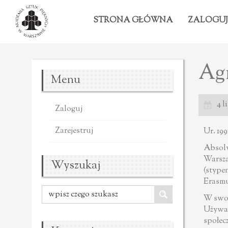
STRONA GŁÓWNA
ZALOGUJ
Agn
Menu
4 l
Zaloguj
Zarejestruj
Ur. 19
Absolw
Warsza
Wyszukaj
(stype
Erasmu
W swoj
Używa 
społec