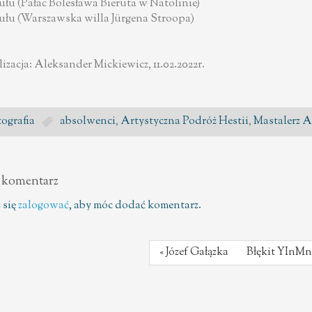
tułu (Pałac Bolesława Bieruta w Natolinie)
tułu (Warszawska willa Jürgena Stroopa)
izacja: Aleksander Mickiewicz, 11.02.2022r.
ografia
absolwenci
,
Artystyczna Podróż Hestii
,
Mastalerz A
 komentarz
 się
zalogować
, aby móc dodać komentarz.
« Józef Gałązka
Błękit YInMn