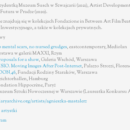
ezydentką Muzeum Susch w Szwajcarii (2021), Artist Development
Futura w Pradze (2020).
ace znajdują się w kolekcjach Fondazione in Between Art Film Bea
Inwestycyjnego, a także w kolekcjach prywatnych.
wy
 mental scars, no nursed grudges
, eastcontemporary, Mediolan
ystawa w galerii MAXXI, Rzym
roposals for a show
, Galeria Wschód, Warszawa
SIO. Moving Images After Post-Internet
, Palazzo Strozzi, Floren
OON_46
, Fundacji Rodziny Staraków, Warszawa
eichtorhallen, Hamburg
ondation Hippocrène, Paryż
uzeum Sztuki Nowoczesnej w Warszawie (Laureatka Konkursu Ar
aryarchive.org/artists/agnieszka-mastalerz
 artystki
ram