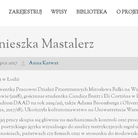
ZAREJESTRUJ
WPISY
BIBLIOTEKA
O PROJE
ieszka Mastalerz
ipca 2017
Anna Karwat
91 w Łodzi
entka Pracowni Działań Przestrzennych Mirosława Bałki na W
wie (2018), gościnnie studentka Candice Breitz i Eli Cortiñas
ndium DAAD na rok 2019/20), także Adama Broomberga i Oliv
s, 2017/18). Ukończyła kulturoznawstwo na Uniwersytecie Warsz
ej pracy skupia się głównie na mechanizmach kontroli oraz proc
poetyckiego języka wizualnego do analizy restrykcyjnych regu
znościach, państwach czy firmach oraz w stosunku do środowisk