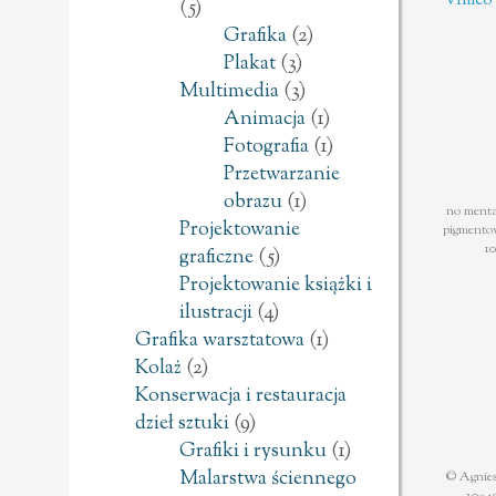
Vimeo
(5)
Grafika
(2)
Plakat
(3)
Multimedia
(3)
Animacja
(1)
Fotografia
(1)
Przetwarzanie
obrazu
(1)
no menta
Projektowanie
pigmento
10
graficzne
(5)
Projektowanie książki i
ilustracji
(4)
Grafika warsztatowa
(1)
Kolaż
(2)
Konserwacja i restauracja
dzieł sztuki
(9)
Grafiki i rysunku
(1)
Malarstwa ściennego
© Agnies
30×4