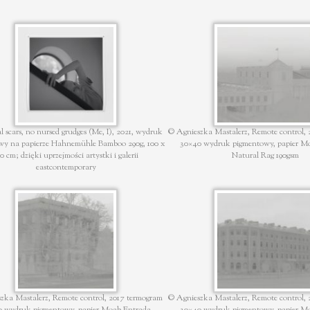
l scars, no nursed grudges (Me, I), 2021, wydruk
© Agnieszka Mastalerz, Remote control,
wy na papierze Hahnemühle Bamboo 290g, 100 x
30×40 wydruk pigmentowy, papier M
0 cm; dzięki uprzejmości artystki i galerii
Natural Rag 190gsm
eastcontemporary
zka Mastalerz, Remote control, 2017 termogram
© Agnieszka Mastalerz, Remote control,
0 wydruk pigmentowy, papier Moab Entrada
30×40 wydruk pigmentowy, papier M