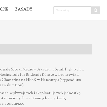
KCIE
ZASADY
ydziale Sztuki Mediów Akademii Sztuk Pięknych w
 w Hochschule für Bildende Künste w Brunszwiku
era Chanarina na HFBK w Hamburgu (stypendium
awskim (2015).
esach wpływających i eksploatujących jednostkę.
ł ustanowionych w intymnych związkach,
a naturalnego.