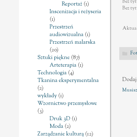
Bez ty
Reportaż
(1)
Bez ty
Inscenizacja i reżyseria
(1)
Przestrzeń
Aktual
audiowizualna
(1)
Przestrzeń malarska
(20)
Fot
Sztuki piękne
(87)
Arteterapia
(1)
Technologia
(4)
Dodaj
Tkanina eksperymentalna
(2)
Musisz
wykłady
(1)
Wzornictwo przemysłowe
(3)
Druk 3D
(1)
Moda
(2)
Zarządzanie kulturą
(12)