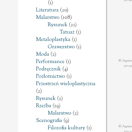
(1)
Literatura
(20)
Malarstwo
(108)
Rysunek
(21)
Tatuaż
(1)
Metaloplastyka
(1)
Grawerstwo
(1)
Moda
(2)
© Agnies
Performance
(1)
30×4
Podręcznik
(4)
Pozłotnictwo
(1)
Przestrzeń wieloplastyczna
(2)
Rysunek
(2)
Rzeźba
(19)
Malarstwo
(2)
Scenografia
(9)
© Agnies
Filozofia kultury
(1)
30×4