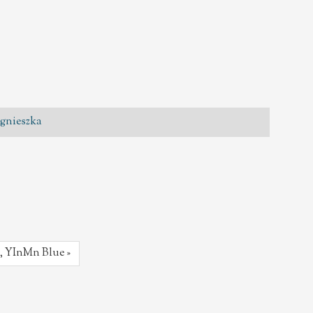
gnieszka
, YInMn Blue »