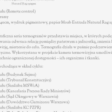
Natural Rag 190gsm
tułu (Remote control)
gramy
x40cm, wydruk pigmentowy, papier Moab Entrada Natural Rag 
aficzna seria termogramów przedstawia miejsca, w których po
wania odwraca relację pomiędzy państwem a jednostką, zmienia k
izję, mierzenie do celu. Termografia działa w paśmie podczerwien
fizyczne. Wykorzystana w projekcie kamera termowizyjna umożli
chnie ograniczonej dostępności – ich organizmu i tkanki.
wchodzące w skład cyklu:
tułu (Budynek Sejmu)
tułu (Trybunał Konstytucyjny)
tułu (Siedziba MSWiA)
tułu (Kancelaria Prezesa Rady Ministrów)
tułu (Sąd Okręgowy w Warszawie)
tułu (Dowództwo Garnizonu Warszawa)
tułu (Siedziba KC PZPR)