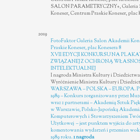
SALON PARAMETRYCZNY+, Galeria S
Koneser, Centrum Praskie Koneser, plac 
2019
FotoFaktor Galeria Salon Akademii Kon
Praskie Koneser, plac Konesera 8
XVII EDYCJI KONKURSU NA PLAK
ZWIĄZANEJ Z OCHRONĄ WŁASNO
INTELEKTUALNEJ
I nagroda Ministra Kultury i Dziedzict
Wyróżnienie Ministra Kultury i Dziedz
WARSZAWA – POLSKA – EUROPA. 
1989 – Konkurs zorganizowany przez M
wraz z partnerami – Akademią Sztuk Pię
w Warszawie, Polsko-Japońską Akademi
Komputerowych i Stowarzyszeniem Twór
Użytkowej – jest punktem wyjścia do art
komentowania wydarzeń i przemian wokó
1989 roku.
1 nagroda