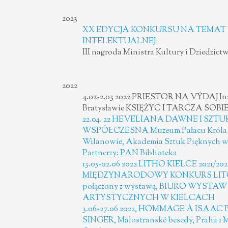
2023
XX EDYCJA KONKURSU NA TEMAT
INTELEKTUALNEJ
III nagroda Ministra Kultury i Dziedzi
2022
4.02-2.03 2022 PRIESTOR NA VÝDAJ Ins
Bratysławie KSIĘŻYC I TARCZA SOBI
22.04. 22 HEVELIANA DAWNE I SZT
WSPÓŁCZESNA Muzeum Pałacu Króla Ja
Wilanowie, Akademia Sztuk Pięknych w
Partnerzy: PAN Biblioteka
13.05-02.06 2022 LITHO KIELCE 2021/2022
MIĘDZYNARODOWY KONKURS LIT
połączony z wystawą, BIURO WYSTAW
ARTYSTYCZNYCH W KIELCACH
3.06-27.06 2022, HOMMAGE À ISAAC
SINGER, Malostranské besedy, Praha 1 M