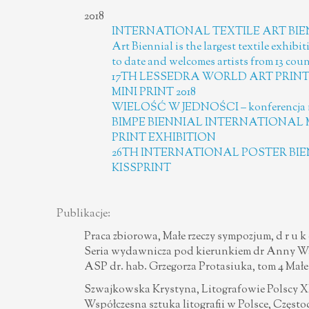
2018
INTERNATIONAL TEXTILE ART BIENN
Art Biennial is the largest textile exhibi
to date and welcomes artists from 13 coun
17TH LESSEDRA WORLD ART PRIN
MINI PRINT 2018
WIELOŚĆ W JEDNOŚCI – konferencja
BIMPE BIENNIAL INTERNATIONAL
PRINT EXHIBITION
26TH INTERNATIONAL POSTER BI
KISSPRINT
Publikacje:
Praca zbiorowa, Małe rzeczy sympozjum, d r u k o 
Seria wydawnicza pod kierunkiem dr Anny Wal
ASP dr. hab. Grzegorza Protasiuka, tom 4 Małe
Szwajkowska Krystyna, Litografowie Polscy X
Współczesna sztuka litografii w Polsce, Częst