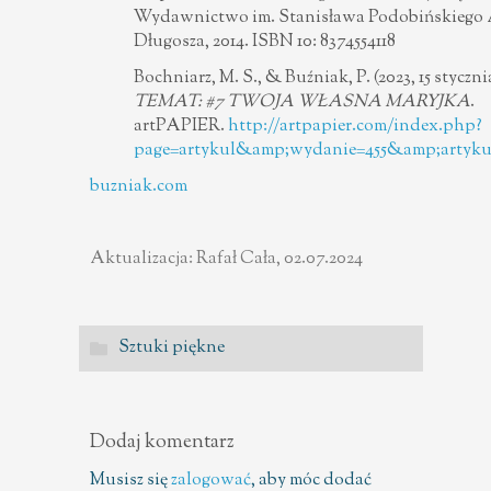
Wydawnictwo im. Stanisława Podobińskiego A
Długosza, 2014. ISBN 10: 8374554118
Bochniarz, M. S., & Buźniak, P. (2023, 15 styczni
TEMAT: #7 TWOJA WŁASNA MARYJKA
.
artPAPIER.
http://artpapier.com/index.php?
page=artykul&amp;wydanie=455&amp;artyku
buzniak.com
Aktualizacja: Rafał Cała, 02.07.2024
Sztuki piękne
Dodaj komentarz
Musisz się
zalogować
, aby móc dodać