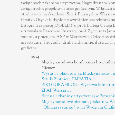
związanych z tkaniną artystyczną. Nagradzana w ko
związanych z projektowaniem graficznym. W latach 
studiowała na Akademii Sztuk Pięknych w Warszaw
Grafiki. Uzyskała dyplom z wyróżnieniem rektorski
Litografii za pracę [O]BŁĘDY u prof. Błażeja Ostoja
otrzymała w Pracowni Ilustracji prof. Zygmunta Ja
2011 roku pracuje w ASP w Warszawie. Dziedziny dzi
artystycznej: litografia, druk na tkaninie, ilustracja
graficzne.
2024
Międzynarodowa konferencja litograficz
Niemcy
Wystawa plakatów 32. Międzynarodowe
Sztuki Złotniczej EMPATIA
PIKTOGRAFIKON I Wystawa Miniatury i 
ZPAP Warszawa
Biennale tkaniny artystycznej w Poznani
Międzynarodowe biennale plakatu w Wa
“Oblicza rysunku”. 55 lat Wydziału Graf