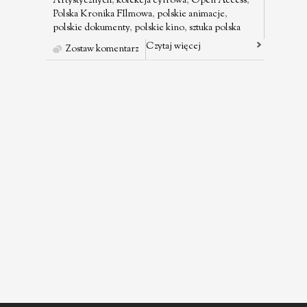
Artystycznych
,
kolekcja cyfrowa
,
Open Access
,
Polska Kronika FIlmowa
,
polskie animacje
,
polskie dokumenty
,
polskie kino
,
sztuka polska
Czytaj więcej
Zostaw komentarz