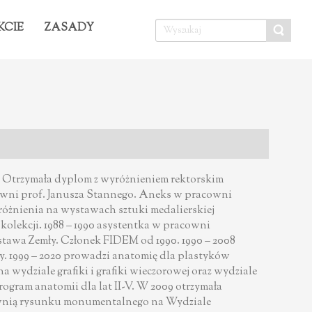
KCIE
ZASADY
. Otrzymała dyplom z wyróżnieniem rektorskim
cowni prof. Janusza Stannego. Aneks w pracowni
różnienia na wystawach sztuki medalierskiej
olekcji. 1988 – 1990 asystentka w pracowni
stawa Zemły. Członek FIDEM od 1990. 1990 – 2008
y. 1999 – 2020 prowadzi anatomię dla plastyków
na wydziale grafiki i grafiki wieczorowej oraz wydziale
gram anatomii dla lat II-V. W 2009 otrzymała
ownią rysunku monumentalnego na Wydziale