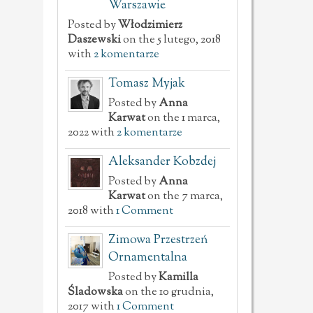
Warszawie
Posted by
Włodzimierz
Daszewski
on the 5 lutego, 2018
with
2 komentarze
Tomasz Myjak
Posted by
Anna
Karwat
on the 1 marca,
2022 with
2 komentarze
Aleksander Kobzdej
Posted by
Anna
Karwat
on the 7 marca,
2018 with
1 Comment
Zimowa Przestrzeń
Ornamentalna
Posted by
Kamilla
Śladowska
on the 10 grudnia,
2017 with
1 Comment