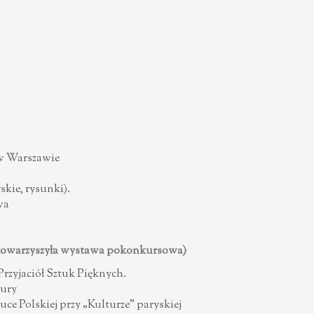
 w Warszawie
skie, rysunki).
wa
arzyszyła wystawa pokonkursowa)
rzyjaciół Sztuk Pięknych.
tury
ce Polskiej przy „Kulturze” paryskiej