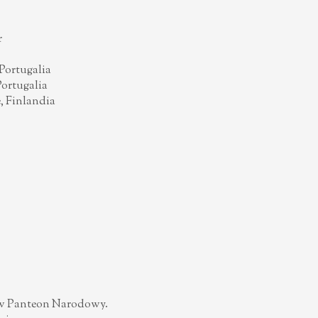
r
 Portugalia
Portugalia
, Finlandia
ków Panteon Narodowy.