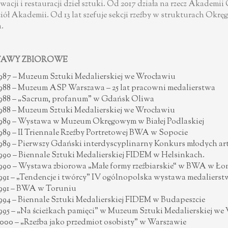
wacji i restauracji dzieł sztuki. Od 2017 działa na rzecz Akademi
ciół Akademii. Od 13 lat szefuje sekcji rzeźby w strukturach Okr
.
AWY ZBIOROWE
987 – Muzeum Sztuki Medalierskiej we Wrocławiu
988 – Muzeum ASP Warszawa – 25 lat pracowni medalierstwa
988 – „Sacrum, profanum” w Gdańsk Oliwa
988 – Muzeum Sztuki Medalierskiej we Wrocławiu
989 – Wystawa w Muzeum Okręgowym w Białej Podlaskiej
989 – II Triennale Rzeźby Portretowej BWA w Sopocie
989 – Pierwszy Gdański interdyscyplinarny Konkurs młodych ar
990 – Biennale Sztuki Medalierskiej FIDEM w Helsinkach.
990 – Wystawa zbiorowa „Małe formy rzeźbiarskie“ w BWA w Ło
991 – „Tendencje i twórcy” IV ogólnopolska wystawa medalierst
991 – BWA w Toruniu
994 – Biennale Sztuki Medalierskiej FIDEM w Budapeszcie
995 – „Na ścieżkach pamięci” w Muzeum Sztuki Medalierskiej we
000 – „Rzeźba jako przedmiot osobisty” w Warszawie