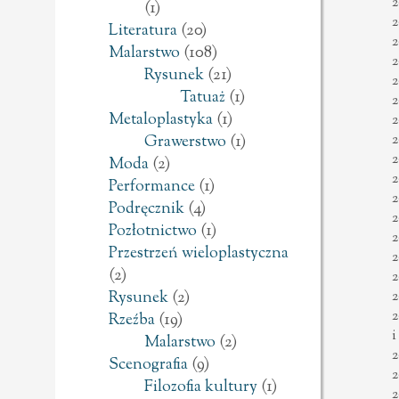
2
(1)
2
Literatura
(20)
2
Malarstwo
(108)
2
Rysunek
(21)
2
Tatuaż
(1)
2
Metaloplastyka
(1)
2
2
Grawerstwo
(1)
2
Moda
(2)
2
Performance
(1)
2
Podręcznik
(4)
2
Pozłotnictwo
(1)
2
Przestrzeń wieloplastyczna
2
(2)
2
2
Rysunek
(2)
2
Rzeźba
(19)
i
Malarstwo
(2)
2
Scenografia
(9)
2
Filozofia kultury
(1)
2