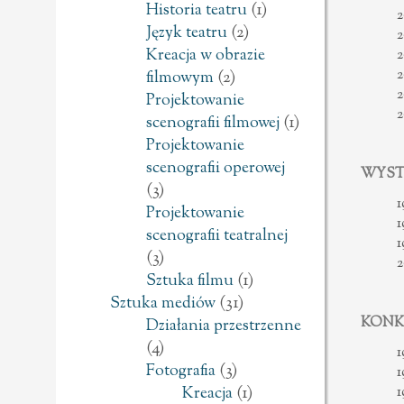
Historia teatru
(1)
2
Język teatru
(2)
2
Kreacja w obrazie
2
2
filmowym
(2)
2
Projektowanie
2
scenografii filmowej
(1)
Projektowanie
scenografii operowej
WYST
(3)
1
Projektowanie
1
scenografii teatralnej
1
(3)
2
Sztuka filmu
(1)
Sztuka mediów
(31)
KONKU
Działania przestrzenne
(4)
1
Fotografia
(3)
1
1
Kreacja
(1)