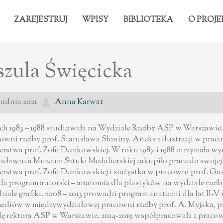
ZAREJESTRUJ
WPISY
BIBLIOTEKA
O PROJE
zula Święcicka
rudnia 2021
Anna Karwat
ch 1983 – 1988 studiowała na Wydziale Rzeźby ASP w Warszawie
owni rzeźby prof. Stanisława Słoniny. Aneks z ilustracji w pra
erstwa prof. Zofii Demkowskiej. W roku 1987 i 1988 otrzymała wy
cławiu a Muzeum Sztuki Medalierskiej zakupiło prace do swojej k
erstwa prof. Zofii Demkowskiej i stażystka w pracowni prof. Gu
a program autorski – anatomia dla plastyków na wydziale rzeźb
iale grafiki. 2008 – 2013 prowadzi program anatomii dla lat II-V 
ediów w międzywydziałowej pracowni rzeźby prof. A. Myjaka, pro
ę rektora ASP w Warszawie. 2014-2019 współpracowała z prac