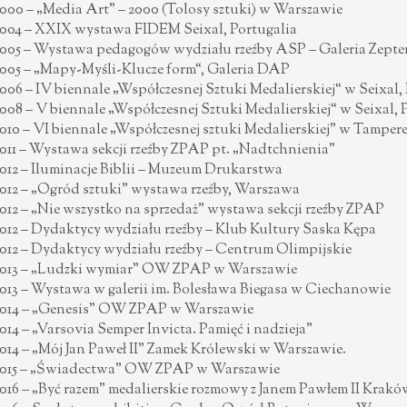
000 – „Media Art” – 2000 (Tolosy sztuki) w Warszawie
004 – XXIX wystawa FIDEM Seixal, Portugalia
005 – Wystawa pedagogów wydziału rzeźby ASP – Galeria Zepte
005 – „Mapy-Myśli-Klucze form“, Galeria DAP
006 – IV biennale „Współczesnej Sztuki Medalierskiej“ w Seixal,
008 – V biennale „Współczesnej Sztuki Medalierskiej“ w Seixal, 
010 – VI biennale „Współczesnej sztuki Medalierskiej” w Tampere
011 – Wystawa sekcji rzeźby ZPAP pt. „Nadtchnienia”
012 – Iluminacje Biblii – Muzeum Drukarstwa
012 – „Ogród sztuki” wystawa rzeźby, Warszawa
012 – „Nie wszystko na sprzedaż” wystawa sekcji rzeźby ZPAP
012 – Dydaktycy wydziału rzeźby – Klub Kultury Saska Kępa
012 – Dydaktycy wydziału rzeźby – Centrum Olimpijskie
013 – „Ludzki wymiar” OW ZPAP w Warszawie
013 – Wystawa w galerii im. Bolesława Biegasa w Ciechanowie
014 – „Genesis” OW ZPAP w Warszawie
014 – „Varsovia Semper Invicta. Pamięć i nadzieja”
014 – „Mój Jan Paweł II” Zamek Królewski w Warszawie.
015 – „Świadectwa” OW ZPAP w Warszawie
016 – „Być razem” medalierskie rozmowy z Janem Pawłem II Kra