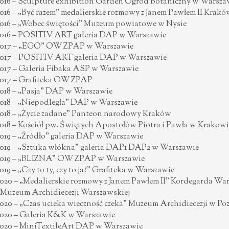
016 – Sculpture exhibition Garden Ogród Botaniczny w Warsza
016 – „Być razem” medalierskie rozmowy z Janem Pawłem II Krak
016 – „Wobec świętości” Muzeum powiatowe w Nysie
016 – POSITIV ART galeria DAP w Warszawie
017 – „EGO” OW ZPAP w Warszawie
017 – POSITIV ART galeria DAP w Warszawie
017 – Galeria Fibaka ASP w Warszawie
017 – Grafiteka OW ZPAP
018 – „Pasja” DAP w Warszawie
018 – „Niepodległa” DAP w Warszawie
018 – „Życie zadane” Panteon narodowy Kraków
018 – Kościół pw. Świętych Apostołów Piotra i Pawła w Krakowi
019 – „Źródło” galeria DAP w Warszawie
019 – „Sztuka włókna” galeria DAP1 DAP2 w Warszawie
019 – „BLIZNA” OW ZPAP w Warszawie
019 – „Czy to ty, czy to ja?” Grafiteka w Warszawie
020 – „Medalierskie rozmowy z Janem Pawłem II” Kordegarda Wa
 Muzeum Archidiecezji Warszawskiej
020 – „Czas ucieka wieczność czeka” Muzeum Archidiecezji w Po
020 – Galeria K&K w Warszawie
020 – MiniTextileArt DAP w Warszawie