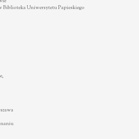
wie
ów Biblioteka Uniwersytetu Papieskiego
e,
rszawa
znaniu