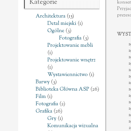
Kategorie
konser
Przyja
prezesa
Architektura
(15)
Detal miejski
(1)
Ogólne
(3)
WYST
Fotografia
(3)
1
Projektowanie mebli
1
(1)
1
Projektowanie wnętrz
1
(1)
1
Wystawiennictwo
(1)
1
Barwy
(3)
1
Biblioteka Główna ASP
(26)
1
1
Film
(1)
1
Fotografia
(2)
1
Grafika
(26)
1
Gry
(1)
1
Komunikacja wizualna
2