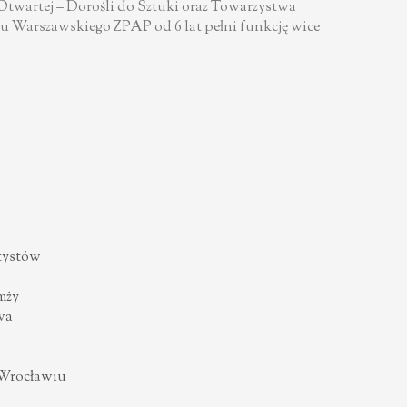
i Otwartej – Dorośli do Sztuki oraz Towarzystwa
ęgu Warszawskiego ZPAP od 6 lat pełni funkcję wice
tystów
mży
wa
 Wrocławiu