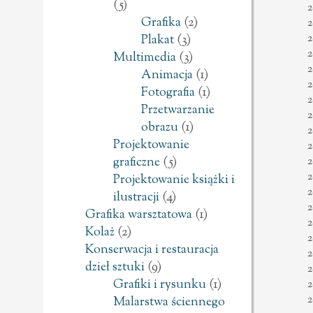
(5)
2
Grafika
(2)
2
2
Plakat
(3)
2
Multimedia
(3)
2
Animacja
(1)
2
Fotografia
(1)
2
Przetwarzanie
2
obrazu
(1)
2
Projektowanie
2
2
graficzne
(5)
2
Projektowanie książki i
2
ilustracji
(4)
2
Grafika warsztatowa
(1)
2
Kolaż
(2)
2
Konserwacja i restauracja
2
dzieł sztuki
(9)
2
Grafiki i rysunku
(1)
2
2
Malarstwa ściennego