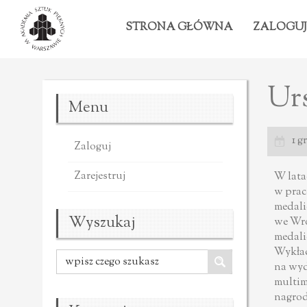
STRONA GŁÓWNA
ZALOGUJ
Urs
Menu
1 g
Zaloguj
Zarejestruj
W lata
w prac
medali
Wyszukaj
we Wro
medali
Wykład
na wydz
multim
nagrod