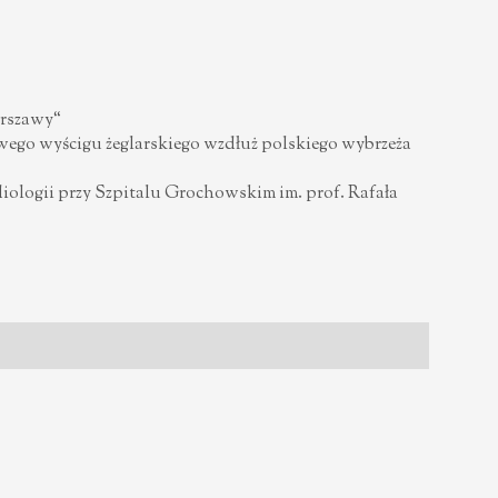
arszawy“
ego wyścigu żeglarskiego wzdłuż polskiego wybrzeża
logii przy Szpitalu Grochowskim im. prof. Rafała