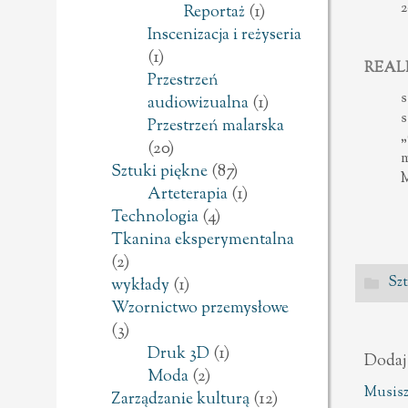
2
Reportaż
(1)
Inscenizacja i reżyseria
(1)
REAL
Przestrzeń
s
audiowizualna
(1)
s
Przestrzeń malarska
„
(20)
m
Sztuki piękne
(87)
M
Arteterapia
(1)
Technologia
(4)
Tkanina eksperymentalna
(2)
Szt
wykłady
(1)
Wzornictwo przemysłowe
(3)
Druk 3D
(1)
Dodaj
Moda
(2)
Musisz
Zarządzanie kulturą
(12)