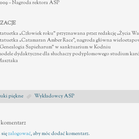
009 – Nagroda rektora ASP
IZACJE
tatuetka „Człowiek roku“ przyznawana przez redakcję „Życia W
tatuetka „Catamaran Amber Race”, nagroda główna wieloetapow
Genealogia Sapieharum“ w sanktuarium w Kodniu
odele dydaktyczne dla słuchaczy podyplomowego studium kardio
asztaka
uki piękne
Wykładowcy ASP
 komentarz
 się
zalogować
, aby móc dodać komentarz.