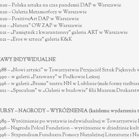
020 – Polska sztuka na czas pandemii DAP w Warszawie
020 – Galeria Metamorfozy w Warszawie
020 – PositiveArt DAP w Warszawie
021 – „Natura” OW ZAP w Warszawie
021 – „Pamiętnik z kwarantanny” galeria ART w Warszawie
021 – „Eros w sztuce” galeria K&K
AWY INDYWIDUALNE
988 – „Nowi artyści” w Towarzystwie Przyjaciół Sztuk Pięknych
990 – w galerii „Parawany” w Podkowie Leśnej
996 – w galerii „Brama” teatru NN w Lublinie (małe formy rzeźbiar
012 – „Speculum” w „Galerii w budowie” filii Muzeum Drukarst
RSY – NAGRODY – WYRÓŻNIENIA (każdemu wydarzeniu tow
989 – Wyróżnienie po wystawie indywidualnej w Towarzystwie P
996 – Nagroda Polcul Fundation – wyróżnienie w dziedzinie kul
996 – Stypendium Funduszu Pomocy Niezależnej Literaturze i Nau